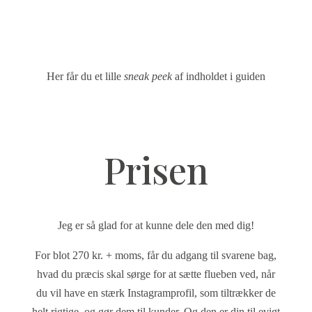
Her får du et lille
sneak peek
af indholdet i guiden
Prisen
Jeg er så glad for at kunne dele den med dig!
For blot 270 kr. + moms, får du adgang til svarene bag,
hvad du præcis skal sørge for at sætte flueben ved, når
du vil have en stærk Instagramprofil, som tiltrækker de
helt rigtige, og gør dem til kunder. Og den er din til evigt