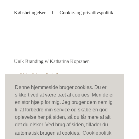
Købsbetingelser
I
Cookie- og privatlivspolitik
Unik Branding v/ Katharina Kopranen
mail@unikbranding.dk
CVR: 41520345
Denne hjemmeside bruger cookies. Du er
sikkert ved at være træt af cookies. Men de er
© 2025 Unik Branding. Alle rettigheder forbeholdes.
en stor hjælp for mig. Jeg bruger dem nemlig
til at forbedre min service og skabe en god
oplevelse her på siden, så du får mere af alt
det du elsker. Ved brug af siden, tillader du
automatisk brugen af cookies.
Cookiepolitik